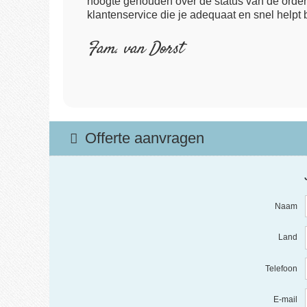
hoogte gehouden over de status van de order.
klantenservice die je adequaat en snel helpt 
Fam. van Dorst
Offerte aanvragen
Naam
Land
Telefoon
E-mail