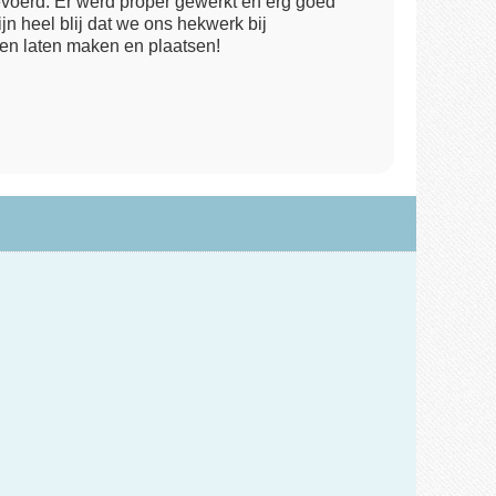
evoerd. Er werd proper gewerkt en erg goed
 heel blij dat we ons hekwerk bij
 laten maken en plaatsen!