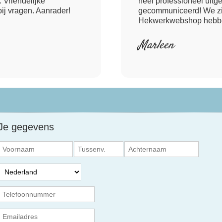
 Vriendelijke
heel professioneel uitg
bij vragen. Aanrader!
gecommuniceerd! We zijn
Hekwerkwebshop hebben
Marleen
Je gegevens