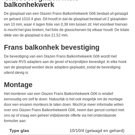
balkonhekwerk
De glasplaat van een Glazen Frans Balkonhekwerk G06 bestaat uit gelaagd
en gehard 1010.4 glas. Dit houdt in dat de glasplaat bestaat uit 2 glasplaten
van 10 mm, waar 4 lagen folie van 0,38 mm tussen zit. Het voordeel hiervan
is mocht het glas breken, het folie de glasscherven bij elkaar houdt. De totale
dikte van de glasplaat is dus 21,52 mm.
Frans balkonhek bevestiging
De bevestiging van een Glazen Frans Balkonhekwerk G06 wordt met
speciale RVS adapters aan de gevel of kozijnstijlen bevestigd. In elke hoek
van de glasplaat worden deze adapters geplaatst, zodat de bevestiging
uiterst stevig is.
Montage
Het monteren van een Glazen Frans Balkonhekwerk G06 is relatief
eenvoudig om zelf te doen. Natuurlijk is het ook mogelijk om de montage
door een ervaren monteurs te laten doen. Mocht je meer informatie willen
over ons Glazen Frans Balkonhekwerk G06, neem dan gerust contact met
ons op of vraag een geheel vrijblijvende offerte via het onderstaande
formulier aan.
Type glas
10/10/4 (gelaagd en gehard)