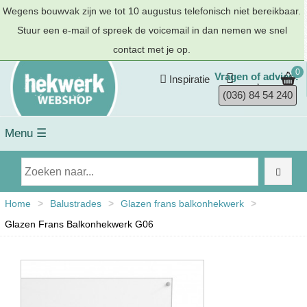
Wegens bouwvak zijn we tot 10 augustus telefonisch niet bereikbaar.
Stuur een e-mail of spreek de voicemail in dan nemen we snel
contact met je op.
0
Vragen of advies?
Inspiratie
(036) 84 54 240
Menu ☰
Home
>
Balustrades
>
Glazen frans balkonhekwerk
>
Glazen Frans Balkonhekwerk G06