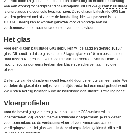
vloerprofielen krijgt deze balustrade een eenvoudig en moderne uitstraling.
Van een woning tot bedrijfspand of winkelpand, dit strakke
glazen balustrade
is uiterst geschikt voor vele toepassingen. Deze glazen balustrade G03 kan
worden geleverd met of zonder de handrailing. Net wat passend is in de
situatie. Daarbij kan er worden gekozen voor Zijmontage aan de
verdiepingsvloer, of topmontage op de verdiepingsvloer.
Het glas
Voor een glazen balustrade G03 gebruiken wij gelaagd en gehard 1010.4
glas. Dit houdt in dat de glasplaat uit 2 lagen glas van 10 mm bestaat, met
daar tussen 4 lagen folie van 0,38 mm dik. Het voordeel van het folie is;
mocht het glas ooit eens breken, dan blijven de scherven aan het folie
plakken.
De lengte van de glasplaten wordt bepaald door de lengte van een zijde. We
verdelen de glasplaten netjes over de zijde zodat het een mooi geheel wordt.
We vinden het erg belangrijk dat de balustrade een strakke uitstraling heeft.
Vloerprofielen
Voor de bevestiging van een glazen balustrade G03 werken wij met
vloerprofielen. Wij werken met verschillende vloerprofielen, je kan kiezen
voor topmontage op de verdiepingsvloer, of voor zijmontage aan de
verdiepingsvloer. Het glas wordt in deze vloerprofielen geklemd, dit biedt