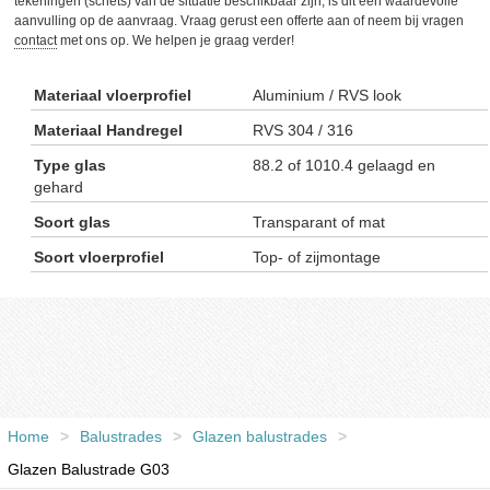
tekeningen (schets) van de situatie beschikbaar zijn, is dit een waardevolle
aanvulling op de aanvraag. Vraag gerust een offerte aan of neem bij vragen
contact
met ons op. We helpen je graag verder!
Materiaal vloerprofiel
Aluminium / RVS look
Materiaal Handregel
RVS 304 / 316
Type glas
88.2 of 1010.4 gelaagd en
gehard
Soort glas
Transparant of mat
Soort vloerprofiel
Top- of zijmontage
Home
>
Balustrades
>
Glazen balustrades
>
Glazen Balustrade G03