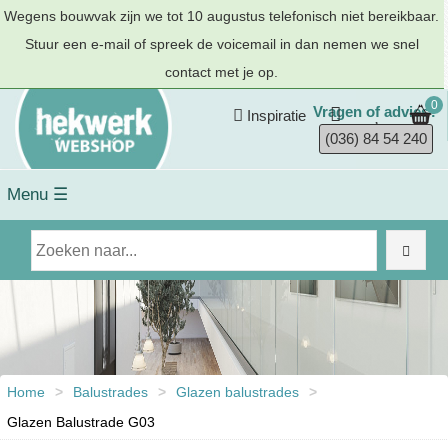
Wegens bouwvak zijn we tot 10 augustus telefonisch niet bereikbaar.
Stuur een e-mail of spreek de voicemail in dan nemen we snel
contact met je op.
0
Vragen of advies?
Inspiratie
(036) 84 54 240
Menu ☰
Home
>
Balustrades
>
Glazen balustrades
>
Glazen Balustrade G03