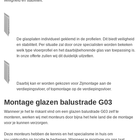
veiligheid en stabiliteit.
De glasplaten individueel geklemd in de profielen. Dit biedt veiligheid
en stabiliteit. Per situatie zal door onze specialisten worden bekeken
welk type vloerprofiel en het daarbijbehorende glas van toepassing is.
In onze offerte zullen wij dit duidelijk uitzetten.
Daarbij kan er worden gekozen voor Zijmontage aan de
verdiepingsvloer, of topmontage op de verdiepingsvloer.
Montage glazen balustrade G03
Wanneer je het te riskant vind om een glazen balustrade G03 zelf te
monteren, werken wij met monteurs door bijna het hele land die de montage
voor je kunnen verzorgen.
Deze monteurs hebben de kennis en het specialisme in huis om
jou vakkundig op locatie te bedienen. Wanneer je montage via ons laat