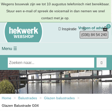
Wegens bouwvak zijn we tot 10 augustus telefonisch niet bereikbaar.
Stuur een e-mail of spreek de voicemail in dan nemen we snel
contact met je op.
0
Vragen of advies?
Inspiratie
(036) 84 54 240
Menu ☰
Home
>
Balustrades
>
Glazen balustrades
>
Glazen Balustrade G04