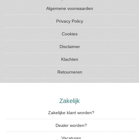
Algemene voorwaarden
Privacy Policy
Cookies
Disclaimer
Klachten
Retourneren
Zakelijk
Zakelijke klant worden?
Dealer worden?
Vacatures