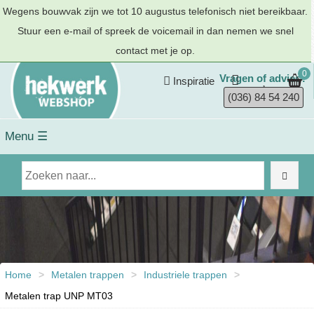
Wegens bouwvak zijn we tot 10 augustus telefonisch niet bereikbaar.
Stuur een e-mail of spreek de voicemail in dan nemen we snel
contact met je op.
0
Vragen of advies?
Inspiratie
(036) 84 54 240
Menu ☰
Home
>
Metalen trappen
>
Industriele trappen
>
Metalen trap UNP MT03