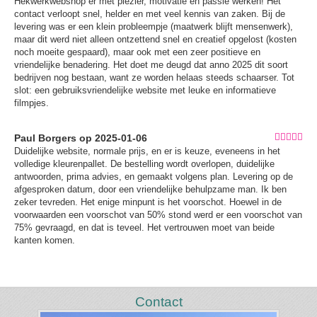
Hekwerkwebshop er met plezier, motivatie en passie werken! Het
contact verloopt snel, helder en met veel kennis van zaken. Bij de
levering was er een klein probleempje (maatwerk blijft mensenwerk),
maar dit werd niet alleen ontzettend snel en creatief opgelost (kosten
noch moeite gespaard), maar ook met een zeer positieve en
vriendelijke benadering. Het doet me deugd dat anno 2025 dit soort
bedrijven nog bestaan, want ze worden helaas steeds schaarser. Tot
slot: een gebruiksvriendelijke website met leuke en informatieve
filmpjes.
Paul Borgers op 2025-01-06
Duidelijke website, normale prijs, en er is keuze, eveneens in het
volledige kleurenpallet. De bestelling wordt overlopen, duidelijke
antwoorden, prima advies, en gemaakt volgens plan. Levering op de
afgesproken datum, door een vriendelijke behulpzame man. Ik ben
zeker tevreden. Het enige minpunt is het voorschot. Hoewel in de
voorwaarden een voorschot van 50% stond werd er een voorschot van
75% gevraagd, en dat is teveel. Het vertrouwen moet van beide
kanten komen.
Contact