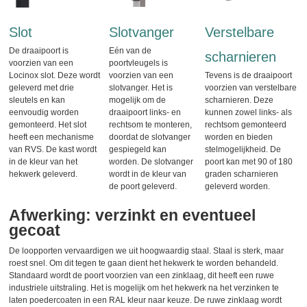
Slot
Slotvanger
Verstelbare
De draaipoort is
Eén van de
scharnieren
voorzien van een
poortvleugels is
Locinox slot. Deze wordt
voorzien van een
Tevens is de draaipoort
geleverd met drie
slotvanger. Het is
voorzien van verstelbare
sleutels en kan
mogelijk om de
scharnieren. Deze
eenvoudig worden
draaipoort links- en
kunnen zowel links- als
gemonteerd. Het slot
rechtsom te monteren,
rechtsom gemonteerd
heeft een mechanisme
doordat de slotvanger
worden en bieden
van RVS. De kast wordt
gespiegeld kan
stelmogelijkheid. De
in de kleur van het
worden. De slotvanger
poort kan met 90 of 180
hekwerk geleverd.
wordt in de kleur van
graden scharnieren
de poort geleverd.
geleverd worden.
Afwerking: verzinkt en eventueel
gecoat
De loopporten vervaardigen we uit hoogwaardig staal. Staal is sterk, maar
roest snel. Om dit tegen te gaan dient het hekwerk te worden behandeld.
Standaard wordt de poort voorzien van een zinklaag, dit heeft een ruwe
industriele uitstraling. Het is mogelijk om het hekwerk na het verzinken te
laten poedercoaten in een RAL kleur naar keuze. De ruwe zinklaag wordt