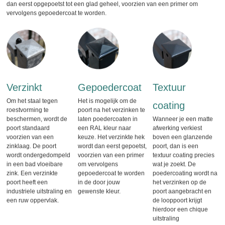
dan eerst opgepoetst tot een glad geheel, voorzien van een primer om
vervolgens gepoedercoat te worden.
Verzinkt
Gepoedercoat
Textuur
Om het staal tegen
Het is mogelijk om de
coating
roestvorming te
poort na het verzinken te
beschermen, wordt de
laten poedercoaten in
Wanneer je een matte
poort standaard
een RAL kleur naar
afwerking verkiest
voorzien van een
keuze. Het verzinkte hek
boven een glanzende
zinklaag. De poort
wordt dan eerst gepoetst,
poort, dan is een
wordt ondergedompeld
voorzien van een primer
textuur coating precies
in een bad vloeibare
om vervolgens
wat je zoekt. De
zink. Een verzinkte
gepoedercoat te worden
poedercoating wordt na
poort heeft een
in de door jouw
het verzinken op de
industriele uitstraling en
gewenste kleur.
poort aangebracht en
een ruw oppervlak.
de looppoort krijgt
hierdoor een chique
uitstraling