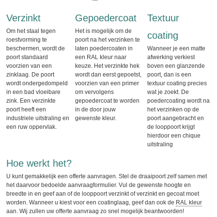
Verzinkt
Gepoedercoat
Textuur
Om het staal tegen
Het is mogelijk om de
coating
roestvorming te
poort na het verzinken te
beschermen, wordt de
laten poedercoaten in
Wanneer je een matte
poort standaard
een RAL kleur naar
afwerking verkiest
voorzien van een
keuze. Het verzinkte hek
boven een glanzende
zinklaag. De poort
wordt dan eerst gepoetst,
poort, dan is een
wordt ondergedompeld
voorzien van een primer
textuur coating precies
in een bad vloeibare
om vervolgens
wat je zoekt. De
zink. Een verzinkte
gepoedercoat te worden
poedercoating wordt na
poort heeft een
in de door jouw
het verzinken op de
industriele uitstraling en
gewenste kleur.
poort aangebracht en
een ruw oppervlak.
de looppoort krijgt
hierdoor een chique
uitstraling
Hoe werkt het?
U kunt gemakkelijk een offerte aanvragen. Stel de draaipoort zelf samen met
het daarvoor bedoelde aanvraagformulier. Vul de gewenste hoogte en
breedte in en geef aan of de looppoort verzinkt of verzinkt en gecoat moet
worden. Wanneer u kiest voor een coatinglaag, geef dan ook de
RAL kleur
aan. Wij zullen uw offerte aanvraag zo snel mogelijk beantwoorden!