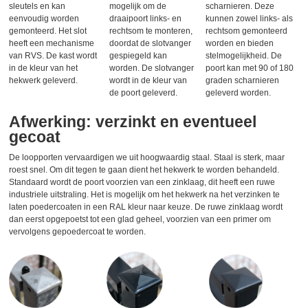
sleutels en kan
mogelijk om de
scharnieren. Deze
eenvoudig worden
draaipoort links- en
kunnen zowel links- als
gemonteerd. Het slot
rechtsom te monteren,
rechtsom gemonteerd
heeft een mechanisme
doordat de slotvanger
worden en bieden
van RVS. De kast wordt
gespiegeld kan
stelmogelijkheid. De
in de kleur van het
worden. De slotvanger
poort kan met 90 of 180
hekwerk geleverd.
wordt in de kleur van
graden scharnieren
de poort geleverd.
geleverd worden.
Afwerking: verzinkt en eventueel
gecoat
De loopporten vervaardigen we uit hoogwaardig staal. Staal is sterk, maar
roest snel. Om dit tegen te gaan dient het hekwerk te worden behandeld.
Standaard wordt de poort voorzien van een zinklaag, dit heeft een ruwe
industriele uitstraling. Het is mogelijk om het hekwerk na het verzinken te
laten poedercoaten in een RAL kleur naar keuze. De ruwe zinklaag wordt
dan eerst opgepoetst tot een glad geheel, voorzien van een primer om
vervolgens gepoedercoat te worden.