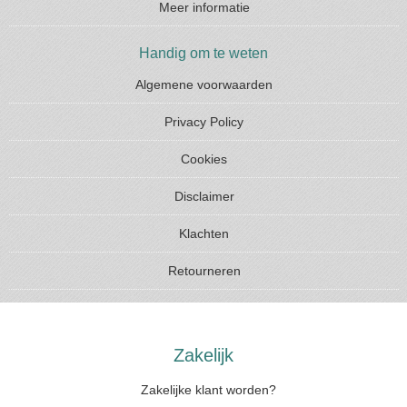
Meer informatie
Handig om te weten
Algemene voorwaarden
Privacy Policy
Cookies
Disclaimer
Klachten
Retourneren
Zakelijk
Zakelijke klant worden?