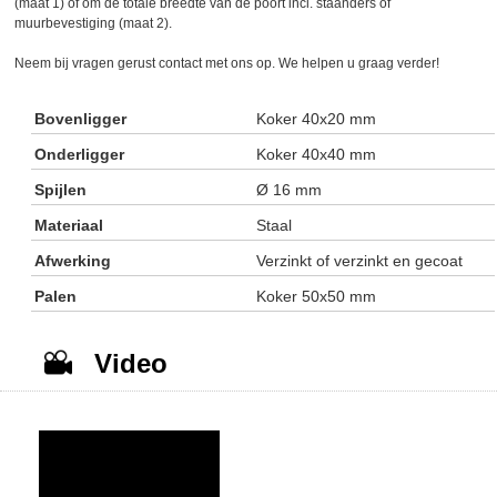
(maat 1) of om de totale breedte van de poort incl. staanders of
muurbevestiging (maat 2).
Neem bij vragen gerust contact met ons op. We helpen u graag verder!
Bovenligger
Koker 40x20 mm
Onderligger
Koker 40x40 mm
Spijlen
Ø 16 mm
Materiaal
Staal
Afwerking
Verzinkt of verzinkt en gecoat
Palen
Koker 50x50 mm
Video