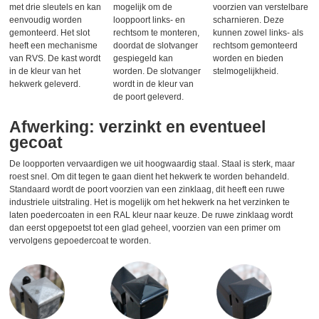
met drie sleutels en kan
mogelijk om de
voorzien van verstelbare
eenvoudig worden
looppoort links- en
scharnieren. Deze
gemonteerd. Het slot
rechtsom te monteren,
kunnen zowel links- als
heeft een mechanisme
doordat de slotvanger
rechtsom gemonteerd
van RVS. De kast wordt
gespiegeld kan
worden en bieden
in de kleur van het
worden. De slotvanger
stelmogelijkheid.
hekwerk geleverd.
wordt in de kleur van
de poort geleverd.
Afwerking: verzinkt en eventueel
gecoat
De loopporten vervaardigen we uit hoogwaardig staal. Staal is sterk, maar
roest snel. Om dit tegen te gaan dient het hekwerk te worden behandeld.
Standaard wordt de poort voorzien van een zinklaag, dit heeft een ruwe
industriele uitstraling. Het is mogelijk om het hekwerk na het verzinken te
laten poedercoaten in een RAL kleur naar keuze. De ruwe zinklaag wordt
dan eerst opgepoetst tot een glad geheel, voorzien van een primer om
vervolgens gepoedercoat te worden.