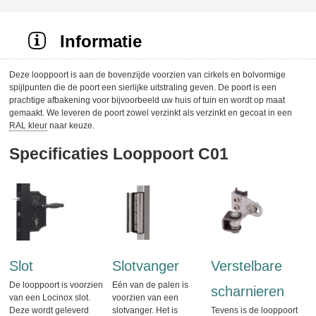
Informatie
Deze looppoort is aan de bovenzijde voorzien van cirkels en bolvormige
spijlpunten die de poort een sierlijke uitstraling geven. De poort is een
prachtige afbakening voor bijvoorbeeld uw huis of tuin en wordt op maat
gemaakt. We leveren de poort zowel verzinkt als verzinkt en gecoat in een
RAL kleur
naar keuze.
Specificaties Looppoort C01
Slot
Slotvanger
Verstelbare
De looppoort is voorzien
Eén van de palen is
scharnieren
van een Locinox slot.
voorzien van een
Deze wordt geleverd
slotvanger. Het is
Tevens is de looppoort