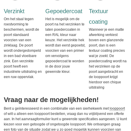
Verzinkt
Gepoedercoat
Textuur
Om het staal tegen
Het is mogelijk om de
coating
roestvorming te
poort na het verzinken te
beschermen, wordt de
laten poedercoaten in
Wanneer je een matte
poort standaard
een RAL kleur naar
afwerking verkiest
voorzien van een
keuze. Het verzinkte hek
boven een glanzende
zinklaag. De poort
wordt dan eerst gepoetst,
poort, dan is een
wordt ondergedompeld
voorzien van een primer
textuur coating precies
in een bad vloeibare
om vervolgens
wat je zoekt. De
zink. Een verzinkte
gepoedercoat te worden
poedercoating wordt na
poort heeft een
in de door jouw
het verzinken op de
industriele uitstraling en
gewenste kleur.
poort aangebracht en
een ruw oppervlak.
de looppoort krijgt
hierdoor een chique
uitstraling
Vraag naar de mogelijkheden!
Bent u geïnteresseerd in een combinatie van een sierhekwerk met
looppoort
of wilt u alleen een looppoort bestellen, vraag dan nu vrijblijvend een offerte
aan. In het aanvraagformulier kunt u gewenste specificaties aangeven. U kunt
kiezen voor een getoogde of ongetoogde looppoort. We ontvangen graag
een foto van de situatie zodat we u zo goed mogelijk kunnen voorzien van