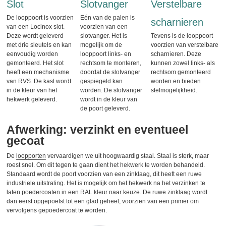
Slot
Slotvanger
Verstelbare
De looppoort is voorzien
Eén van de palen is
scharnieren
van een Locinox slot.
voorzien van een
Deze wordt geleverd
slotvanger. Het is
Tevens is de looppoort
met drie sleutels en kan
mogelijk om de
voorzien van verstelbare
eenvoudig worden
looppoort links- en
scharnieren. Deze
gemonteerd. Het slot
rechtsom te monteren,
kunnen zowel links- als
heeft een mechanisme
doordat de slotvanger
rechtsom gemonteerd
van RVS. De kast wordt
gespiegeld kan
worden en bieden
in de kleur van het
worden. De slotvanger
stelmogelijkheid.
hekwerk geleverd.
wordt in de kleur van
de poort geleverd.
Afwerking: verzinkt en eventueel
gecoat
De
loopporten
vervaardigen we uit hoogwaardig staal. Staal is sterk, maar
roest snel. Om dit tegen te gaan dient het hekwerk te worden behandeld.
Standaard wordt de poort voorzien van een zinklaag, dit heeft een ruwe
industriele uitstraling. Het is mogelijk om het hekwerk na het verzinken te
laten poedercoaten in een RAL kleur naar keuze. De ruwe zinklaag wordt
dan eerst opgepoetst tot een glad geheel, voorzien van een primer om
vervolgens gepoedercoat te worden.