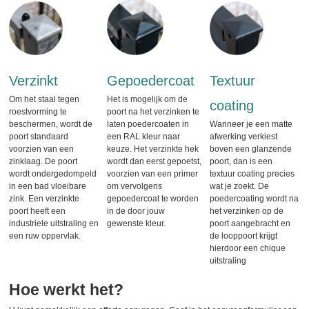
Verzinkt
Gepoedercoat
Textuur
Om het staal tegen
Het is mogelijk om de
coating
roestvorming te
poort na het verzinken te
beschermen, wordt de
laten poedercoaten in
Wanneer je een matte
poort standaard
een RAL kleur naar
afwerking verkiest
voorzien van een
keuze. Het verzinkte hek
boven een glanzende
zinklaag. De poort
wordt dan eerst gepoetst,
poort, dan is een
wordt ondergedompeld
voorzien van een primer
textuur coating precies
in een bad vloeibare
om vervolgens
wat je zoekt. De
zink. Een verzinkte
gepoedercoat te worden
poedercoating wordt na
poort heeft een
in de door jouw
het verzinken op de
industriele uitstraling en
gewenste kleur.
poort aangebracht en
een ruw oppervlak.
de looppoort krijgt
hierdoor een chique
uitstraling
Hoe werkt het?