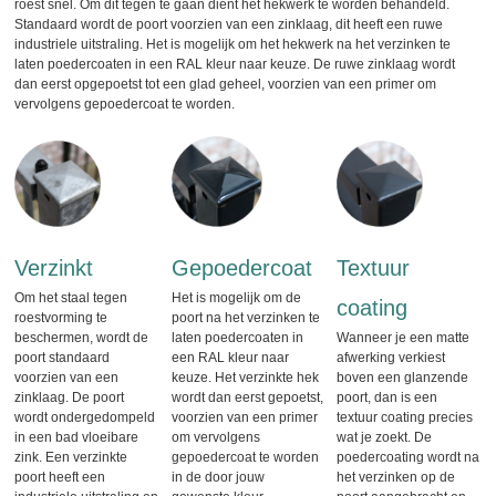
roest snel. Om dit tegen te gaan dient het hekwerk te worden behandeld.
Standaard wordt de poort voorzien van een zinklaag, dit heeft een ruwe
industriele uitstraling. Het is mogelijk om het hekwerk na het verzinken te
laten poedercoaten in een RAL kleur naar keuze. De ruwe zinklaag wordt
dan eerst opgepoetst tot een glad geheel, voorzien van een primer om
vervolgens gepoedercoat te worden.
Verzinkt
Gepoedercoat
Textuur
Om het staal tegen
Het is mogelijk om de
coating
roestvorming te
poort na het verzinken te
beschermen, wordt de
laten poedercoaten in
Wanneer je een matte
poort standaard
een RAL kleur naar
afwerking verkiest
voorzien van een
keuze. Het verzinkte hek
boven een glanzende
zinklaag. De poort
wordt dan eerst gepoetst,
poort, dan is een
wordt ondergedompeld
voorzien van een primer
textuur coating precies
in een bad vloeibare
om vervolgens
wat je zoekt. De
zink. Een verzinkte
gepoedercoat te worden
poedercoating wordt na
poort heeft een
in de door jouw
het verzinken op de