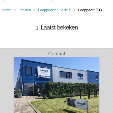
Home
>
Poorten
>
Looppoorten Serie E
>
Looppoort E03
Laatst bekeken
Contact