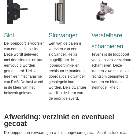
Slot
Slotvanger
Verstelbare
De looppoort is voorzien
Eén van de palen is
scharnieren
van een Locinox slot.
voorzien van een
Deze wordt geleverd
slotvanger. Het is
Tevens is de looppoort
met drie sleutels en kan
mogelijk om de
voorzien van verstelbare
eenvoudig worden
looppoort links- en
scharnieren. Deze
gemonteerd. Het slot
rechtsom te monteren,
kunnen zowel links- als
heeft een mechanisme
doordat de slotvanger
rechtsom gemonteerd
van RVS. De kast wordt
gespiegeld kan
worden en bieden
in de kleur van het
worden. De slotvanger
stelmogelijkheid.
hekwerk geleverd.
wordt in de kleur van
de poort geleverd.
Afwerking: verzinkt en eventueel
gecoat
De
looppoorten
vervaardigen we uit hoogwaardig staal. Staal is sterk, maar