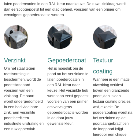
laten poedercoaten in een RAL kleur naar keuze. De ruwe zinklaag wordt
dan eerst opgepoetst tot een glad geheel, voorzien van een primer om
vervolgens gepoedercoat te worden.
Verzinkt
Gepoedercoat
Textuur
Om het staal tegen
Het is mogelijk om de
coating
roestvorming te
poort na het verzinken te
beschermen, wordt de
laten poedercoaten in
Wanneer je een matte
poort standaard
een RAL kleur naar
afwerking verkiest
voorzien van een
keuze. Het verzinkte hek
boven een glanzende
zinklaag. De poort
wordt dan eerst gepoetst,
poort, dan is een
wordt ondergedompeld
voorzien van een primer
textuur coating precies
in een bad vloeibare
om vervolgens
wat je zoekt. De
zink. Een verzinkte
gepoedercoat te worden
poedercoating wordt na
poort heeft een
in de door jouw
het verzinken op de
industriele uitstraling en
gewenste kleur.
poort aangebracht en
een ruw oppervlak.
de looppoort krijgt
hierdoor een chique