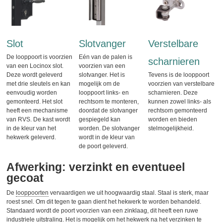
Slot
Slotvanger
Verstelbare
De looppoort is voorzien
Eén van de palen is
scharnieren
van een Locinox slot.
voorzien van een
Deze wordt geleverd
slotvanger. Het is
Tevens is de looppoort
met drie sleutels en kan
mogelijk om de
voorzien van verstelbare
eenvoudig worden
looppoort links- en
scharnieren. Deze
gemonteerd. Het slot
rechtsom te monteren,
kunnen zowel links- als
heeft een mechanisme
doordat de slotvanger
rechtsom gemonteerd
van RVS. De kast wordt
gespiegeld kan
worden en bieden
in de kleur van het
worden. De slotvanger
stelmogelijkheid.
hekwerk geleverd.
wordt in de kleur van
de poort geleverd.
Afwerking: verzinkt en eventueel
gecoat
De
looppoorten
vervaardigen we uit hoogwaardig staal. Staal is sterk, maar
roest snel. Om dit tegen te gaan dient het hekwerk te worden behandeld.
Standaard wordt de poort voorzien van een zinklaag, dit heeft een ruwe
industriele uitstraling. Het is mogelijk om het hekwerk na het verzinken te