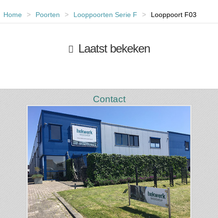
Home
>
Poorten
>
Looppoorten Serie F
>
Looppoort F03
Laatst bekeken
Contact