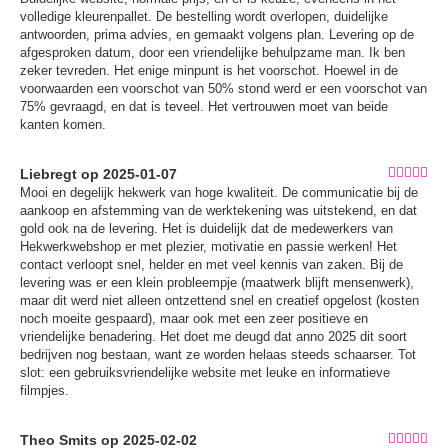
volledige kleurenpallet. De bestelling wordt overlopen, duidelijke
antwoorden, prima advies, en gemaakt volgens plan. Levering op de
afgesproken datum, door een vriendelijke behulpzame man. Ik ben
zeker tevreden. Het enige minpunt is het voorschot. Hoewel in de
voorwaarden een voorschot van 50% stond werd er een voorschot van
75% gevraagd, en dat is teveel. Het vertrouwen moet van beide
kanten komen.
Liebregt op 2025-01-07
Mooi en degelijk hekwerk van hoge kwaliteit. De communicatie bij de
aankoop en afstemming van de werktekening was uitstekend, en dat
gold ook na de levering. Het is duidelijk dat de medewerkers van
Hekwerkwebshop er met plezier, motivatie en passie werken! Het
contact verloopt snel, helder en met veel kennis van zaken. Bij de
levering was er een klein probleempje (maatwerk blijft mensenwerk),
maar dit werd niet alleen ontzettend snel en creatief opgelost (kosten
noch moeite gespaard), maar ook met een zeer positieve en
vriendelijke benadering. Het doet me deugd dat anno 2025 dit soort
bedrijven nog bestaan, want ze worden helaas steeds schaarser. Tot
slot: een gebruiksvriendelijke website met leuke en informatieve
filmpjes.
Theo Smits op 2025-02-02