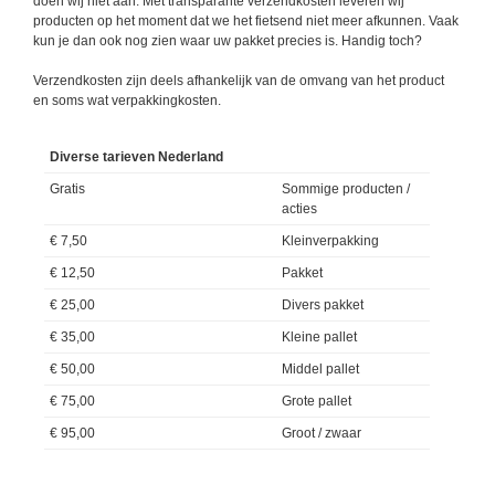
doen wij niet aan. Met transparante verzendkosten leveren wij
producten op het moment dat we het fietsend niet meer afkunnen. Vaak
kun je dan ook nog zien waar uw pakket precies is. Handig toch?
Verzendkosten zijn deels afhankelijk van de omvang van het product
en soms wat verpakkingkosten.
Diverse tarieven Nederland
Gratis
Sommige producten /
acties
€ 7,50
Kleinverpakking
€ 12,50
Pakket
€ 25,00
Divers pakket
€ 35,00
Kleine pallet
€ 50,00
Middel pallet
€ 75,00
Grote pallet
€ 95,00
Groot / zwaar