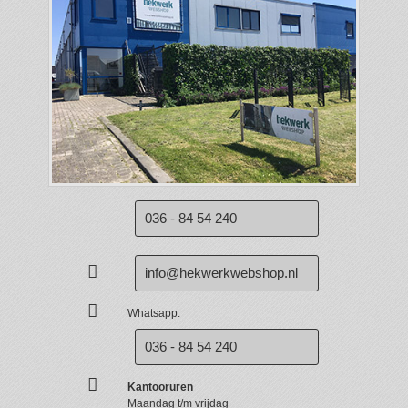
036 - 84 54 240
info@hekwerkwebshop.nl
Whatsapp:
036 - 84 54 240
Kantooruren
Maandag t/m vrijdag