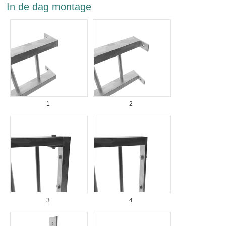
In de dag montage
1
2
3
4