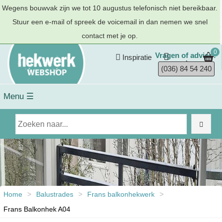
Wegens bouwvak zijn we tot 10 augustus telefonisch niet bereikbaar.
Stuur een e-mail of spreek de voicemail in dan nemen we snel
contact met je op.
0
Vragen of advies?
Inspiratie
(036) 84 54 240
Menu ☰
Home
>
Balustrades
>
Frans balkonhekwerk
>
Frans Balkonhek A04