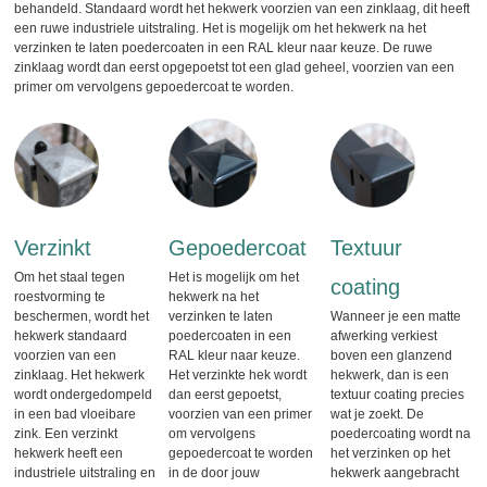
behandeld. Standaard wordt het hekwerk voorzien van een zinklaag, dit heeft
een ruwe industriele uitstraling. Het is mogelijk om het hekwerk na het
verzinken te laten poedercoaten in een RAL kleur naar keuze. De ruwe
zinklaag wordt dan eerst opgepoetst tot een glad geheel, voorzien van een
primer om vervolgens gepoedercoat te worden.
Verzinkt
Gepoedercoat
Textuur
Om het staal tegen
Het is mogelijk om het
coating
roestvorming te
hekwerk na het
beschermen, wordt het
verzinken te laten
Wanneer je een matte
hekwerk standaard
poedercoaten in een
afwerking verkiest
voorzien van een
RAL kleur naar keuze.
boven een glanzend
zinklaag. Het hekwerk
Het verzinkte hek wordt
hekwerk, dan is een
wordt ondergedompeld
dan eerst gepoetst,
textuur coating precies
in een bad vloeibare
voorzien van een primer
wat je zoekt. De
zink. Een verzinkt
om vervolgens
poedercoating wordt na
hekwerk heeft een
gepoedercoat te worden
het verzinken op het
industriele uitstraling en
in de door jouw
hekwerk aangebracht