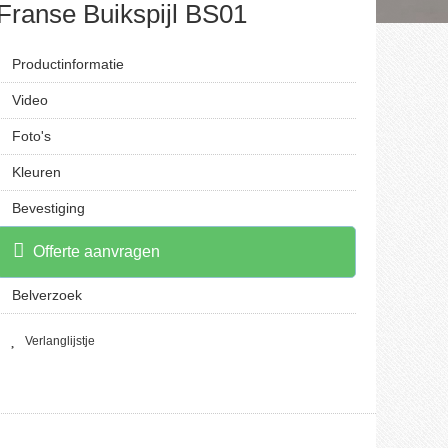
Franse Buikspijl BS01
Productinformatie
Video
Foto's
Kleuren
Bevestiging
Offerte aanvragen
Belverzoek
Verlanglijstje