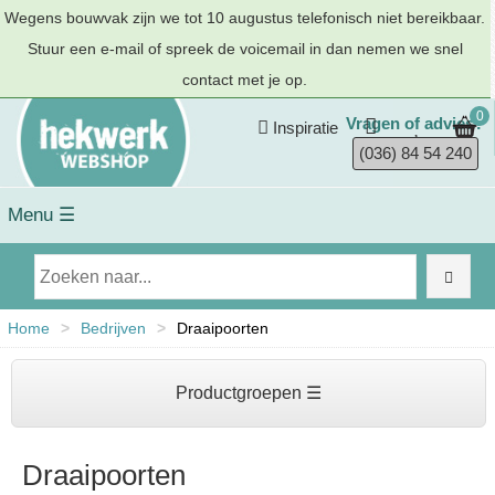
Wegens bouwvak zijn we tot 10 augustus telefonisch niet bereikbaar.
Stuur een e-mail of spreek de voicemail in dan nemen we snel
contact met je op.
0
Vragen of advies?
Inspiratie
(036) 84 54 240
Menu ☰
Home
>
Bedrijven
>
Draaipoorten
Productgroepen ☰
Draaipoorten