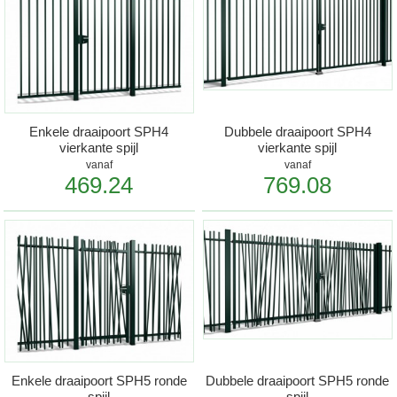
Enkele draaipoort SPH4
Dubbele draaipoort SPH4
vierkante spijl
vierkante spijl
vanaf
vanaf
469.24
769.08
Enkele draaipoort SPH5 ronde
Dubbele draaipoort SPH5 ronde
spijl
spijl