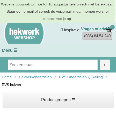
Wegens bouwvak zijn we tot 10 augustus telefonisch niet bereikbaar.
Stuur een e-mail of spreek de voicemail in dan nemen we snel
contact met je op.
0
Vragen of advies?
Inspiratie
(036) 84 54 240
Menu ☰
Home
>
Hekwerkonderdelen
>
RVS Onderdelen Q Railing
>
RVS buizen
Productgroepen ☰