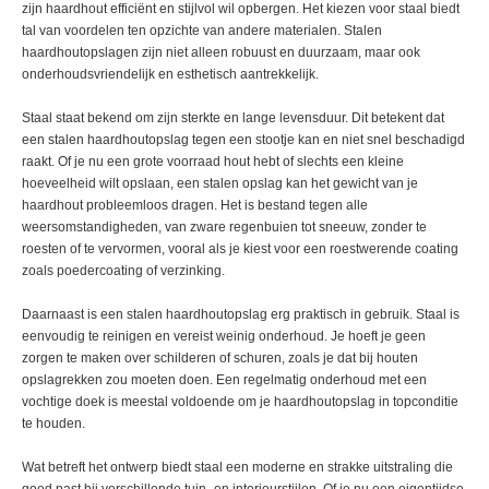
zijn haardhout efficiënt en stijlvol wil opbergen. Het kiezen voor staal biedt
tal van voordelen ten opzichte van andere materialen. Stalen
haardhoutopslagen zijn niet alleen robuust en duurzaam, maar ook
onderhoudsvriendelijk en esthetisch aantrekkelijk.
Staal staat bekend om zijn sterkte en lange levensduur. Dit betekent dat
een stalen haardhoutopslag tegen een stootje kan en niet snel beschadigd
raakt. Of je nu een grote voorraad hout hebt of slechts een kleine
hoeveelheid wilt opslaan, een stalen opslag kan het gewicht van je
haardhout probleemloos dragen. Het is bestand tegen alle
weersomstandigheden, van zware regenbuien tot sneeuw, zonder te
roesten of te vervormen, vooral als je kiest voor een roestwerende coating
zoals poedercoating of verzinking.
Daarnaast is een stalen haardhoutopslag erg praktisch in gebruik. Staal is
eenvoudig te reinigen en vereist weinig onderhoud. Je hoeft je geen
zorgen te maken over schilderen of schuren, zoals je dat bij houten
opslagrekken zou moeten doen. Een regelmatig onderhoud met een
vochtige doek is meestal voldoende om je haardhoutopslag in topconditie
te houden.
Wat betreft het ontwerp biedt staal een moderne en strakke uitstraling die