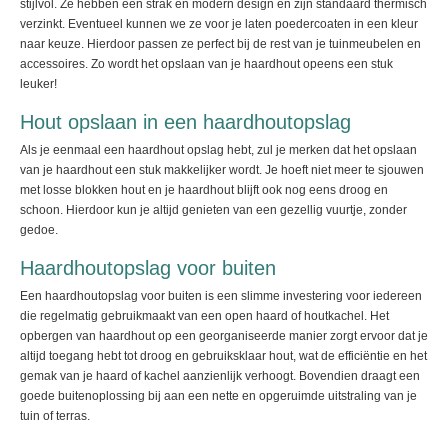
stijlvol. Ze hebben een strak en modern design en zijn standaard thermisch
verzinkt. Eventueel kunnen we ze voor je laten poedercoaten in een kleur
naar keuze. Hierdoor passen ze perfect bij de rest van je tuinmeubelen en
accessoires. Zo wordt het opslaan van je haardhout opeens een stuk
leuker!
Hout opslaan in een haardhoutopslag
Als je eenmaal een haardhout opslag hebt, zul je merken dat het opslaan
van je haardhout een stuk makkelijker wordt. Je hoeft niet meer te sjouwen
met losse blokken hout en je haardhout blijft ook nog eens droog en
schoon. Hierdoor kun je altijd genieten van een gezellig vuurtje, zonder
gedoe.
Haardhoutopslag voor buiten
Een haardhoutopslag voor buiten is een slimme investering voor iedereen
die regelmatig gebruikmaakt van een open haard of houtkachel. Het
opbergen van haardhout op een georganiseerde manier zorgt ervoor dat je
altijd toegang hebt tot droog en gebruiksklaar hout, wat de efficiëntie en het
gemak van je haard of kachel aanzienlijk verhoogt. Bovendien draagt een
goede buitenoplossing bij aan een nette en opgeruimde uitstraling van je
tuin of terras.