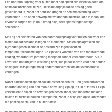
Een haardhoutopslag voor buiten moet aan specifieke eisen voldoen om
optimaal functioneel te zijn. Het is belangrijk dat de opslag goed
geventileerd is, zodat het hout kan drogen en schimmelvorming wordt
voorkomen. Een open ontwerp met voldoende luchtcirculatie is ideaal om
ervoor te zorgen dat je hout droog blijft, zelfs tijdens regenachtige
seizoenen.
Kies bij het selecteren van een haardhoutopslag voor buiten ook voor een
materiaal dat bestand is tegen de elementen. Stalen opslagrekken zijn
bijzonder geschikt omdat ze bestand zijn tegen vocht en
temperatuurschommelingen. Ze zijn vaak voorzien van een roestwerende
coating, waardoor ze jarenlang meegaan zonder veel onderhoud. Als je
liever een natuurlijkere uitstraling hebt, kun je ook kiezen voor een houten
opslagrek, mits je regelmatig onderhoud verricht om de levensduur te
verlengen.
Naast functionaliteit speelt ook de esthetiek een rol. Een goed ontworpen
haardhoutopslag kan een mooie aanvulling zijn op je tuin of terras. Er zijn
verschillende stijlen en afwerkingen beschikbaar, van moderne metalen
rekken tot rustieke houten exemplaren, zodat je altijd een optie kunt vinden
die past bij de stijl van je buitenruimte.