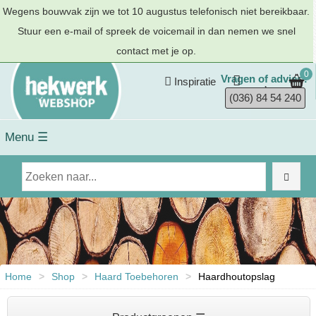
Wegens bouwvak zijn we tot 10 augustus telefonisch niet bereikbaar.
Stuur een e-mail of spreek de voicemail in dan nemen we snel
contact met je op.
0
Vragen of advies?
Inspiratie
(036) 84 54 240
Menu ☰
Home
>
Shop
>
Haard Toebehoren
>
Haardhoutopslag