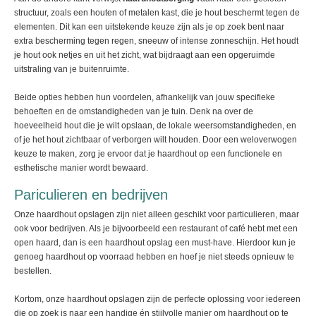
structuur, zoals een houten of metalen kast, die je hout beschermt tegen de
elementen. Dit kan een uitstekende keuze zijn als je op zoek bent naar
extra bescherming tegen regen, sneeuw of intense zonneschijn. Het houdt
je hout ook netjes en uit het zicht, wat bijdraagt aan een opgeruimde
uitstraling van je buitenruimte.
Beide opties hebben hun voordelen, afhankelijk van jouw specifieke
behoeften en de omstandigheden van je tuin. Denk na over de
hoeveelheid hout die je wilt opslaan, de lokale weersomstandigheden, en
of je het hout zichtbaar of verborgen wilt houden. Door een weloverwogen
keuze te maken, zorg je ervoor dat je haardhout op een functionele en
esthetische manier wordt bewaard.
Pariculieren en bedrijven
Onze haardhout opslagen zijn niet alleen geschikt voor particulieren, maar
ook voor bedrijven. Als je bijvoorbeeld een restaurant of café hebt met een
open haard, dan is een haardhout opslag een must-have. Hierdoor kun je
genoeg haardhout op voorraad hebben en hoef je niet steeds opnieuw te
bestellen.
Kortom, onze haardhout opslagen zijn de perfecte oplossing voor iedereen
die op zoek is naar een handige én stijlvolle manier om haardhout op te