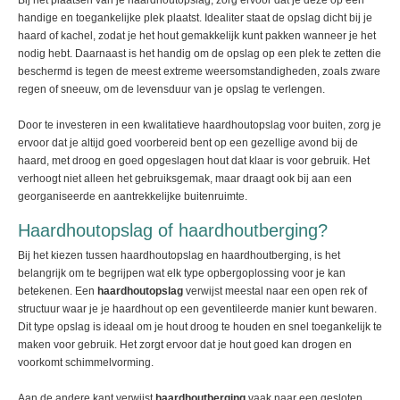
Bij het plaatsen van je haardhoutopslag, zorg ervoor dat je deze op een
handige en toegankelijke plek plaatst. Idealiter staat de opslag dicht bij je
haard of kachel, zodat je het hout gemakkelijk kunt pakken wanneer je het
nodig hebt. Daarnaast is het handig om de opslag op een plek te zetten die
beschermd is tegen de meest extreme weersomstandigheden, zoals zware
regen of sneeuw, om de levensduur van je opslag te verlengen.
Door te investeren in een kwalitatieve haardhoutopslag voor buiten, zorg je
ervoor dat je altijd goed voorbereid bent op een gezellige avond bij de
haard, met droog en goed opgeslagen hout dat klaar is voor gebruik. Het
verhoogt niet alleen het gebruiksgemak, maar draagt ook bij aan een
georganiseerde en aantrekkelijke buitenruimte.
Haardhoutopslag of haardhoutberging?
Bij het kiezen tussen haardhoutopslag en haardhoutberging, is het
belangrijk om te begrijpen wat elk type opbergoplossing voor je kan
betekenen. Een
haardhoutopslag
verwijst meestal naar een open rek of
structuur waar je je haardhout op een geventileerde manier kunt bewaren.
Dit type opslag is ideaal om je hout droog te houden en snel toegankelijk te
maken voor gebruik. Het zorgt ervoor dat je hout goed kan drogen en
voorkomt schimmelvorming.
Aan de andere kant verwijst
haardhoutberging
vaak naar een gesloten