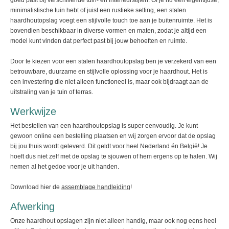
goed past bij verschillende tuin- en interieurstijlen. Of je nu een eigentijdse,
minimalistische tuin hebt of juist een rustieke setting, een stalen
haardhoutopslag voegt een stijlvolle touch toe aan je buitenruimte. Het is
bovendien beschikbaar in diverse vormen en maten, zodat je altijd een
model kunt vinden dat perfect past bij jouw behoeften en ruimte.
Door te kiezen voor een stalen haardhoutopslag ben je verzekerd van een
betrouwbare, duurzame en stijlvolle oplossing voor je haardhout. Het is
een investering die niet alleen functioneel is, maar ook bijdraagt aan de
uitstraling van je tuin of terras.
Werkwijze
Het bestellen van een haardhoutopslag is super eenvoudig. Je kunt
gewoon online een bestelling plaatsen en wij zorgen ervoor dat de opslag
bij jou thuis wordt geleverd. Dit geldt voor heel Nederland én België! Je
hoeft dus niet zelf met de opslag te sjouwen of hem ergens op te halen. Wij
nemen al het gedoe voor je uit handen.
Download hier de
assemblage handleiding
!
Afwerking
Onze haardhout opslagen zijn niet alleen handig, maar ook nog eens heel