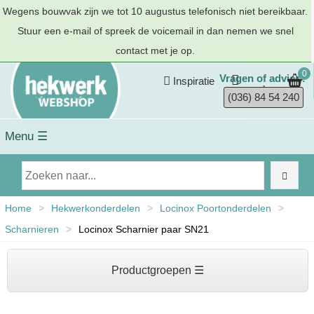
Wegens bouwvak zijn we tot 10 augustus telefonisch niet bereikbaar.
Stuur een e-mail of spreek de voicemail in dan nemen we snel
contact met je op.
0
Vragen of advies?
Inspiratie
(036) 84 54 240
Menu ☰
Home
>
Hekwerkonderdelen
>
Locinox Poortonderdelen
>
Scharnieren
>
Locinox Scharnier paar SN21
Productgroepen ☰