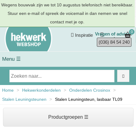
Wegens bouwvak zijn we tot 10 augustus telefonisch niet bereikbaar.
Stuur een e-mail of spreek de voicemail in dan nemen we snel
contact met je op.
0
Vragen of advies?
Inspiratie
(036) 84 54 240
Menu ☰
Home
>
Hekwerkonderdelen
>
Onderdelen Crosinox
>
Stalen Leuningsteunen
>
Stalen Leuningsteun, lasbaar TL09
Productgroepen ☰