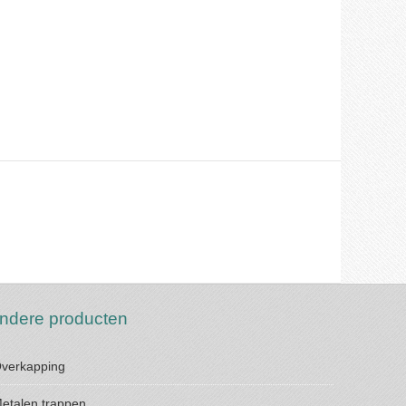
ndere producten
verkapping
etalen trappen