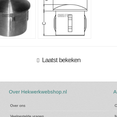
Laatst bekeken
Over Hekwerkwebshop.nl
A
Over ons
O
Veelgestelde vragen
M