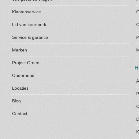
Klantenservice
G
Lid van keurmerk
O
Service & garantie
P
Merken
M
Project Groen
H
Onderhoud
A
Locaties
P
Blog
C
Contact
D
K