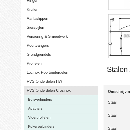
Ringen
Krullen
Aanlaslippen
Sierspijlen
Versiering & Smeedwerk
Poortvangers
Grondgrendels
Profielen
Stalen
Locinox Poortonderdelen
RVS Onderdelen HW
RVS Onderdelen Crosinox
Omschrijvi
Buisverbinders
Staal
Adapters
Staal
Vloerprofielen
Kokerverbinders
Staal