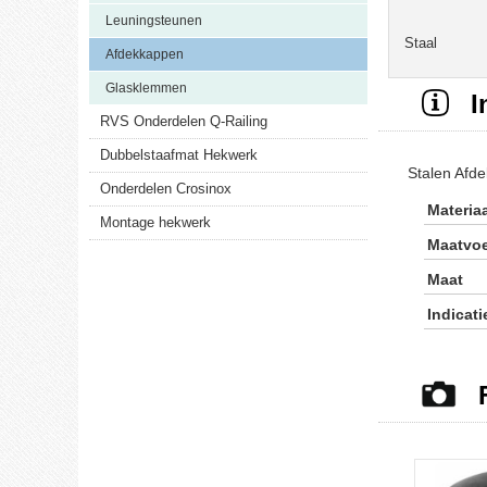
Leuningsteunen
Staal
Afdekkappen
Glasklemmen
I
RVS Onderdelen Q-Railing
Dubbelstaafmat Hekwerk
Stalen Afd
Onderdelen Crosinox
Materia
Montage hekwerk
Maatvoe
Maat
Indicat