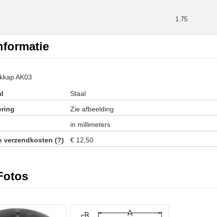
1.75
nformatie
ekkap AK03
al
Staal
ring
Zie afbeelding
in millimeters
ie verzendkosten (
?
)
€ 12,50
Fotos