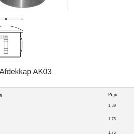
 Afdekkap AK03
ng
Prijs
1.39
1.75
1.75