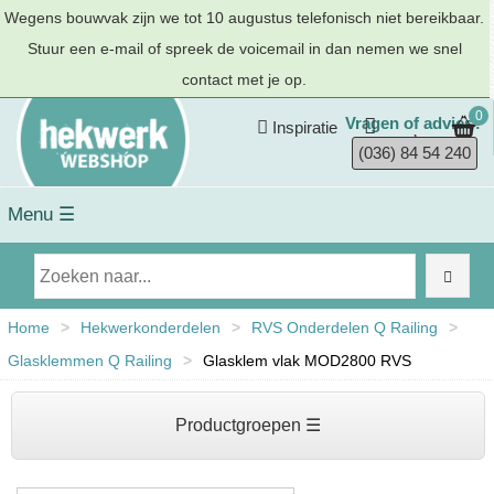
Wegens bouwvak zijn we tot 10 augustus telefonisch niet bereikbaar.
Stuur een e-mail of spreek de voicemail in dan nemen we snel
contact met je op.
0
Vragen of advies?
Inspiratie
(036) 84 54 240
Menu ☰
Home
>
Hekwerkonderdelen
>
RVS Onderdelen Q Railing
>
Glasklemmen Q Railing
>
Glasklem vlak MOD2800 RVS
Productgroepen ☰