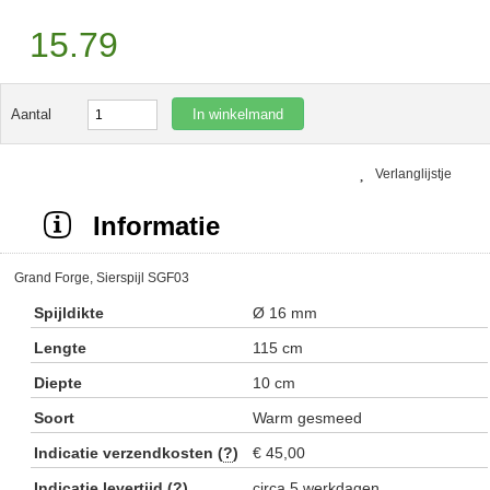
15.79
In winkelmand
Aantal
Verlanglijstje
Informatie
Grand Forge, Sierspijl SGF03
Spijldikte
Ø 16 mm
Lengte
115 cm
Diepte
10 cm
Soort
Warm gesmeed
Indicatie verzendkosten (
?
)
€ 45,00
Indicatie levertijd (
?
)
circa 5 werkdagen