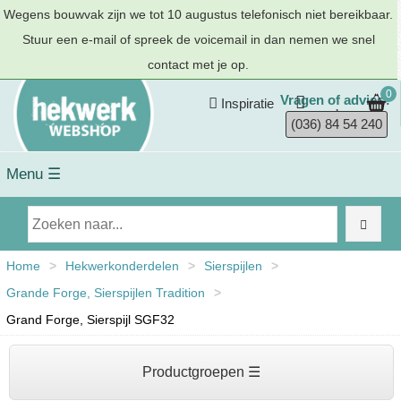
Wegens bouwvak zijn we tot 10 augustus telefonisch niet bereikbaar.
Stuur een e-mail of spreek de voicemail in dan nemen we snel
contact met je op.
0
Vragen of advies?
Inspiratie
(036) 84 54 240
Menu ☰
Home
>
Hekwerkonderdelen
>
Sierspijlen
>
Grande Forge, Sierspijlen Tradition
>
Grand Forge, Sierspijl SGF32
Productgroepen ☰