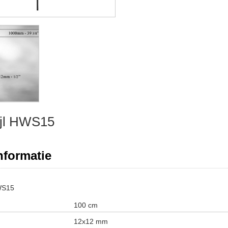
ijl HWS15
nformatie
HWS15
100 cm
12x12 mm