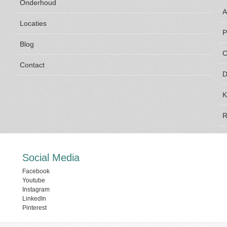
Onderhoud
A
Locaties
P
Blog
C
Contact
D
K
R
Social Media
Facebook
Youtube
Instagram
LinkedIn
Pinterest