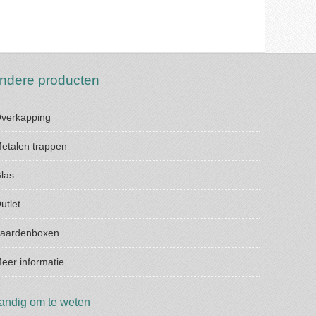
ndere producten
verkapping
etalen trappen
las
utlet
aardenboxen
eer informatie
andig om te weten