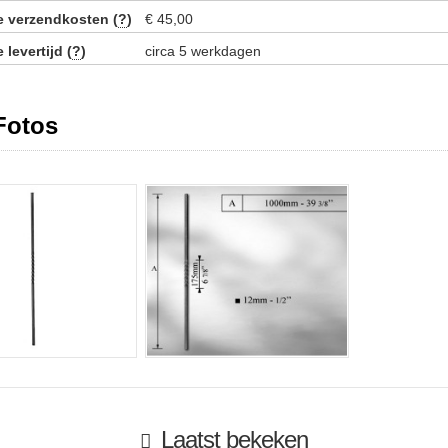
ie verzendkosten (
?
)
€ 45,00
 levertijd (
?
)
circa 5 werkdagen
Fotos
Laatst bekeken