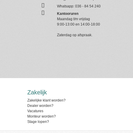
Whatsapp:
036 - 84 54 240
Kantooruren
Maandag t/m vrijdag
9:00-13:00 en 14:00-18:00
Zaterdag op afspraak.
Zakelijk
Zakelijke klant worden?
Dealer worden?
Vacatures
Monteur worden?
Stage lopen?