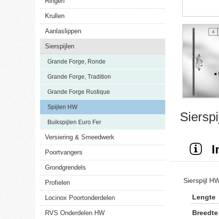
Ringen
Krullen
Aanlaslippen
Sierspijlen
Grande Forge, Ronde
Grande Forge, Tradition
Grande Forge Rustique
Spijlen HW
Siersp
Buikspijlen Euro Fer
Versiering & Smeedwerk
I
Poortvangers
Grondgrendels
Sierspijl 
Profielen
Lengte
Locinox Poortonderdelen
Breedte
RVS Onderdelen HW