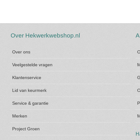
Over Hekwerkwebshop.nl
A
Over ons
O
Veelgestelde vragen
M
Klantenservice
G
Lid van keurmerk
O
Service & garantie
P
Merken
M
Project Groen
H