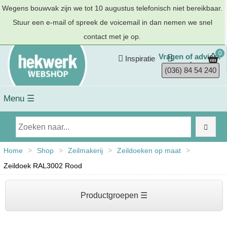
Wegens bouwvak zijn we tot 10 augustus telefonisch niet bereikbaar.
Stuur een e-mail of spreek de voicemail in dan nemen we snel
contact met je op.
0
Vragen of advies?
Inspiratie
(036) 84 54 240
Menu ☰
Home
>
Shop
>
Zeilmakerij
>
Zeildoeken op maat
>
Zeildoek RAL3002 Rood
Productgroepen ☰