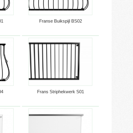
01
Franse Buikspijl BS02
04
Frans Striphekwerk S01