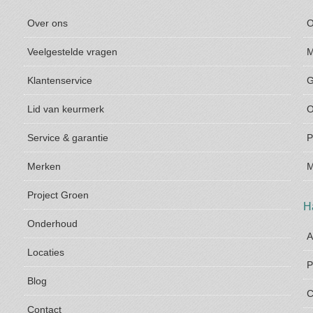
Over ons
O
Veelgestelde vragen
M
Klantenservice
G
Lid van keurmerk
O
Service & garantie
P
Merken
M
Project Groen
H
Onderhoud
A
Locaties
P
Blog
C
Contact